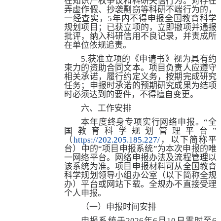
在知识产权争议和科研失信行为。对存在
弄虚作假、抄袭剽窃等科研不端行为的，
一经查实，
5
年内不得申报全国教育科学
规划项目；已获立项的，立即撤项并通报
批评，纳入科研信用不良记录，并责成所
在单位依规追责。
5.
获准立项的《申请书》视为具有约
束力的资助合同文本。项目负责人应遵守
相关承诺，履行约定义务，按期完成研究
任务；申报时承诺的预期研究成果为结项
时必须达到的要件，不得擅自变更。
六、工作安排
本年度终身专项实行网络申报。
“全
国教育科学规划管理平台”
（
https://202.205.185.227/
，以下简称平
台）中的
“项目申报系统”为本次申报的唯
一网络平台。网络申报办法及流程管理以
该系统为准。项目申报材料可从全国教育
科学规划领导小组办公室（以下简称全规
办）平台或网站下载。全规办不直接受理
个人申报。
（一）申报时间安排
申报系统于
2026
年
6
月
10
日零时至
6