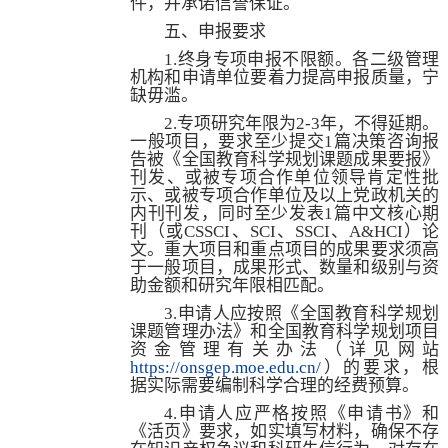
件，并承诺信誉保证。
五、申报要求
1.
终身专项申报不限额。各二级管理
机构和申请单位要着力提高申报质量，宁
缺毋滥。
2.
专项研究年限为
2-3
年，不得延期。
一般项目，要求至少提交
1
篇决策咨询报
告被《全国教育科学规划课题成果要报》
刊发、或被专项合作单位领导肯定性批
示、或被专项合作单位及以上党政机关的
内刊刊发，同时至少发表
1
篇中文核心期
刊（或
CSSCI
、
SCI
、
SSCI
、
A&HCI
）论
文。重大项目和重点项目的成果要求须高
于一般项目，成果形式、数量和级别与资
助金额和研究年限相匹配。
3.
申请人应按照《全国教育科学规划
课题管理办法》和全国教育科学规划项目
资金管理有关办法（详见网站
https://onsgep.moe.edu.cn/
）的要求，根
据实际需要编制科学合理的经费预算。
4.
申请人应严格按照《申请书》和
《活页》要求，如实填写材料，确保不存