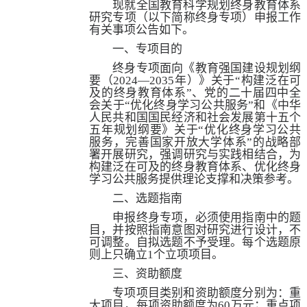
现就全国教育科学规划终身教育体系
研究专项（以下简称终身专项）申报工作
有关事项公告如下。
一、专项目的
终身专项面向《教育强国建设规划纲
要（
2024
—
2035
年）》关于
“构建泛在可
及的终身教育体系”、党的二十届四中全
会关于“优化终身学习公共服务”和《中华
人民共和国国民经济和社会发展第十五个
五年规划纲要》关于“优化终身学习公共
服务，完善国家开放大学体系”的战略部
署开展研究，强调研究与实践相结合，为
构建泛在可及的终身教育体系、优化终身
学习公共服务提供理论支撑和决策参考。
二、选题指南
申报终身专项，必须使用指南中的题
目，并按照指南意图对研究进行设计，不
可调整。自拟选题不予受理。每个选题原
则上只确立
1
个立项项目。
三、资助额度
专项项目类别和资助额度分别为：重
大项目，每项资助额度为
60
万元；重点项