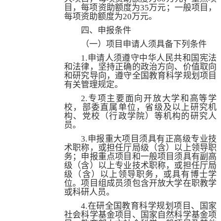
目，每项资助额度为
35
万元；一般项目，
每项资助额度为
20
万元。
四、申报条件
（一）项目申请人须具备下列条件
1.
申请人须遵守中华人民共和国宪法
和法律，坚持正确的政治方向、价值取向
和研究导向，遵守全国教育科学规划项目
有关管理规定。
2.
专项主要面向开放大学和高等学
校，部委直属单位，省级及以上研究机
构、党校（行政学院）等机构的研究人
员。
3.
申报重大项目须具有正高级专业技
术职称，或担任厅局级（含）以上领导职
务；申报重点项目和一般项目须具有副高
级（含）以上专业技术职称，或担任厅局
级（含）以上领导职务，或具有博士学
位。项目组成员须包含开放大学在职教学
或科研人员。
4.
在研全国教育科学规划项目、国家
社会科学基金项目、国家自然科学基金项