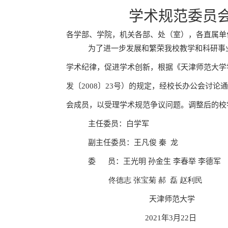
学术规范委员
各学部、学院，机关各部、处（室），各直属单
为了进一步发展和繁荣我校教学和科研事
学术纪律，促进学术创新，根据《天津师范大学
发〔
2008
〕
23
号）的规定，经校长办公会讨论
会成员，以受理学术规范争议问题。调整后的校
主任委员：白学军
副主任委员：王凡俊 秦
龙
委
员：王光明 孙金生 李春举 李德军
佟德志 张宝菊 郝
磊 赵利民
天津师范大学
2021
年
3
月
22
日